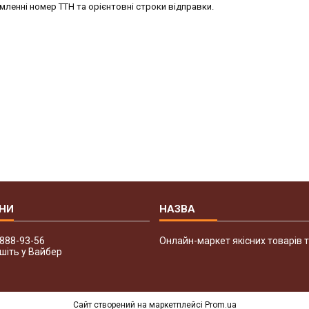
ленні номер ТТН та орієнтовні строки відправки.
 888-93-56
Онлайн-маркет якісних товарів т
шіть у Вайбер
Сайт створений на маркетплейсі
Prom.ua