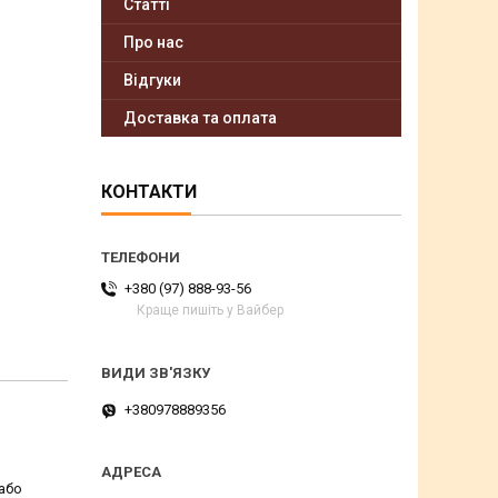
Статті
Про нас
Відгуки
Доставка та оплата
КОНТАКТИ
+380 (97) 888-93-56
Краще пишіть у Вайбер
+380978889356
або