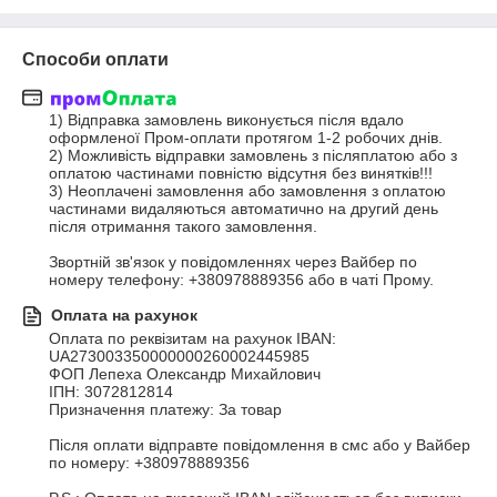
Способи оплати
1) Відправка замовлень виконується після вдало 
оформленої Пром-оплати протягом 1-2 робочих днів. 

2) Можливість відправки замовлень з післяплатою або з 
оплатою частинами повністю відсутня без винятків!!!

3) Неоплачені замовлення або замовлення з оплатою 
частинами видаляються автоматично на другий день 
після отримання такого замовлення.

Звортній зв'язок у повідомленнях через Вайбер по 
номеру телефону: +380978889356 або в чаті Прому.
Оплата на рахунок
Оплата по реквізитам на рахунок IBAN:

UA273003350000000260002445985

ФОП Лепеха Олександр Михайлович

ІПН: 3072812814

Призначення платежу: За товар

Після оплати відправте повідомлення в смс або у Вайбер 
по номеру: +380978889356
