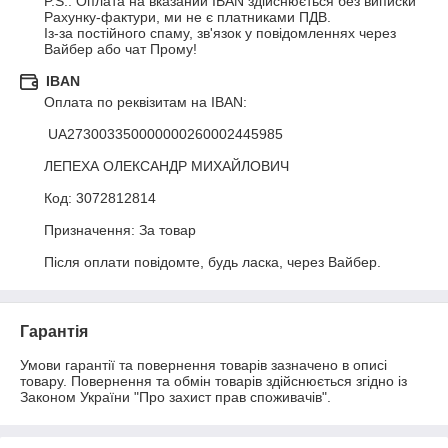
P.S.: Оплата на вказаний IBAN здійснюється без виписки 
Рахунку-фактури, ми не є платниками ПДВ. 

Із-за постійного спаму, зв'язок у повідомленнях через 
Вайбер або чат Прому!
IBAN
Оплата по реквізитам на IBAN:

 UA273003350000000260002445985

ЛЕПЕХА ОЛЕКСАНДР МИХАЙЛОВИЧ

Код: 3072812814

Призначення: За товар

Після оплати повідомте, будь ласка, через Вайбер.
Гарантія
Умови гарантії та повернення товарів зазначено в описі 
товару. Повернення та обмін товарів здійснюється згідно із 
Законом України "Про захист прав споживачів". 